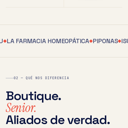
U
LA FARMACIA HOMEOPÁTICA
PIPONAS
IS
◆
◆
◆
02 — QUÉ NOS DIFERENCIA
Boutique.
Senior.
Aliados de verdad.