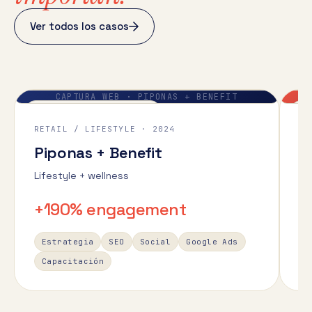
Ver todos los casos
CAPTURA WEB ·
PIPONAS + BENEFIT
CASE / PIPONAS-BENEFIT
CA
RETAIL / LIFESTYLE
·
2024
TU
Piponas + Benefit
1
Lifestyle + wellness
Po
+190% engagement
+
Estrategia
SEO
Social
Google Ads
Capacitación