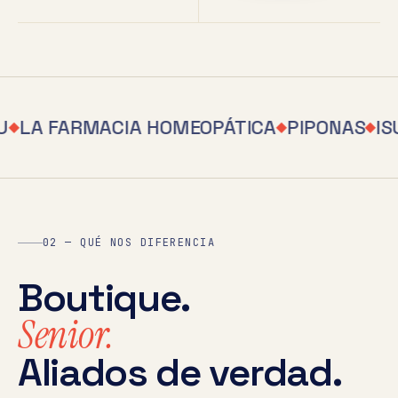
U
LA FARMACIA HOMEOPÁTICA
PIPONAS
IS
◆
◆
◆
02 — QUÉ NOS DIFERENCIA
Boutique.
Senior.
Aliados de verdad.