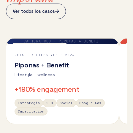
Ver todos los casos
CAPTURA WEB ·
PIPONAS + BENEFIT
CASE / PIPONAS-BENEFIT
CA
RETAIL / LIFESTYLE
·
2024
TU
Piponas + Benefit
1
Lifestyle + wellness
Po
+190% engagement
+
Estrategia
SEO
Social
Google Ads
Capacitación